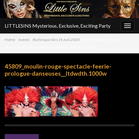
LITTLESINS Mysterious, Exclusive, Exciting Party
Togg
navig
Home
»
events
»
Burlesque Sins | 8 Juni 2024
»
45809_moulin-rouge-
spectacle-feerie-prologue-danseuses__ltdwdth.1000w
45809_moulin-rouge-spectacle-feerie-
prologue-danseuses__ltdwdth.1000w