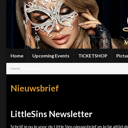
Home
Upcoming Events
TICKETSHOP
Pictu
Home
»
Nieuwsbrief
Nieuwsbrief
LittleSins Newsletter
Schrijf je nu in voor de Little Sins nieuwsbrief en krijg altijd