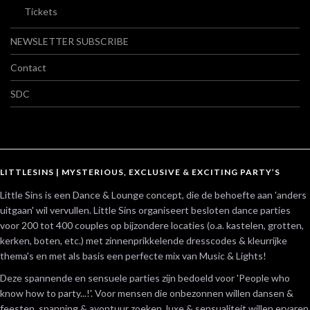
Tickets
NEWSLETTER SUBSCRIBE
Contact
SDC
LITTLESINS | MYSTERIOUS, EXCLUSIVE & EXCITING PARTY’S
Little Sins is een Dance & Lounge concept, die de behoefte aan 'anders
uitgaan' wil vervullen. Little Sins organiseert besloten dance parties
voor 200 tot 400 couples op bijzondere locaties (o.a. kastelen, grotten,
kerken, boten, etc.) met zinnenprikkelende dresscodes & kleurrijke
thema's en met als basis een perfecte mix van Music & Lights!
Deze spannende en sensuele parties zijn bedoeld voor 'People who
know how to party...!'. Voor mensen die onbezonnen willen dansen &
feesten, spanning & avontuur zoeken, luxe & sensualiteit willen ervaren