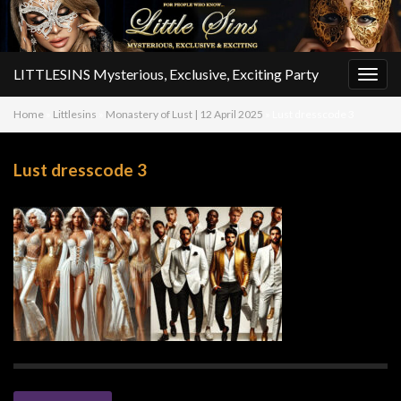
LITTLESINS Mysterious, Exclusive, Exciting Party
Togg
navig
Home
»
Littlesins
»
Monastery of Lust | 12 April 2025
»
Lust dresscode 3
Lust dresscode 3