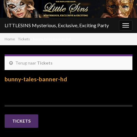
LITTLESINS Mysterious, Exclusive, Exciting Party
Togg
navig
Home
»
Tickets
»
bunny-tales-banner-hd
Terug naar
Tickets
bunny-tales-banner-hd
TICKETS