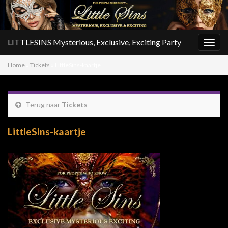
LITTLESINS Mysterious, Exclusive, Exciting Party
Togg
navig
Home
»
Tickets
»
LittleSins-kaartje
Terug naar
Tickets
LittleSins-kaartje