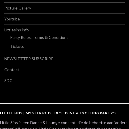
Picture Gallery
Youtube
Littlesins info
Party Rules, Terms & Conditions
Tickets
NEWSLETTER SUBSCRIBE
Contact
SDC
LITTLESINS | MYSTERIOUS, EXCLUSIVE & EXCITING PARTY’S
Little Sins is een Dance & Lounge concept, die de behoefte aan 'anders
uitgaan' wil vervullen. Little Sins organiseert besloten dance parties