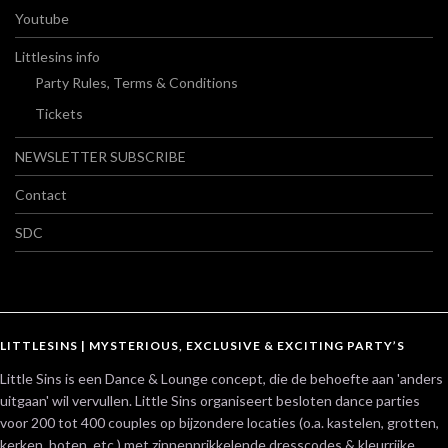
Youtube
Littlesins info
Party Rules, Terms & Conditions
Tickets
NEWSLETTER SUBSCRIBE
Contact
SDC
LITTLESINS | MYSTERIOUS, EXCLUSIVE & EXCITING PARTY’S
Little Sins is een Dance & Lounge concept, die de behoefte aan 'anders
uitgaan' wil vervullen. Little Sins organiseert besloten dance parties
voor 200 tot 400 couples op bijzondere locaties (o.a. kastelen, grotten,
kerken, boten, etc.) met zinnenprikkelende dresscodes & kleurrijke