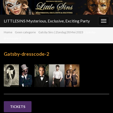
LITTLESINS Mysterious, Exclusive, Exciting Party
Togg
navig
Home
»
Geen categorie
»
Gatsby Sins | Zondag 28 Mei 2023
»
Gatsby-
dresscode-2
Gatsby-dresscode-2
TICKETS