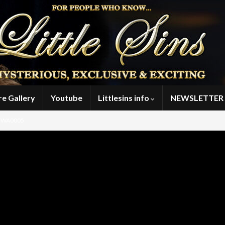
re Gallery
Youtube
Littlesins info
NEWSLETTER 
-WA0005