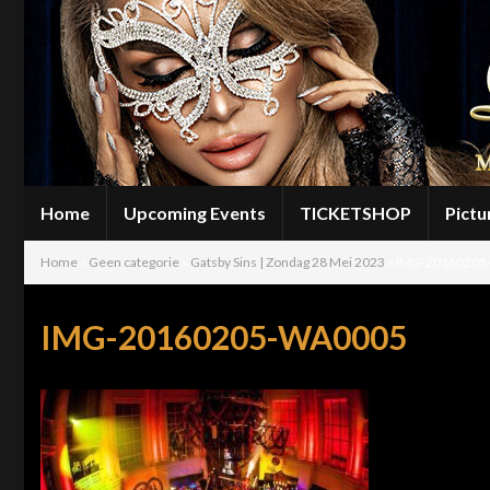
Home
Upcoming Events
TICKETSHOP
Pictu
Home
»
Geen categorie
»
Gatsby Sins | Zondag 28 Mei 2023
»
IMG-20160205
IMG-20160205-WA0005