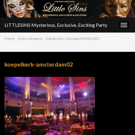
LITTLESINS Mysterious, Exclusive, Exciting Party
Togg
navig
Home
»
Geen categorie
»
Gatsby Sins | Zondag 28 Mei 2023
»
koepelkerk-
amsterdam02
koepelkerk-amsterdam02