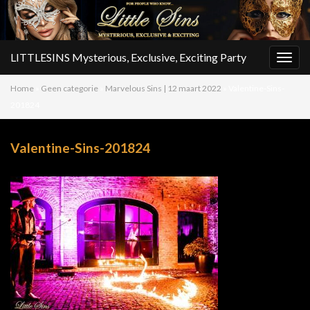
LITTLESINS Mysterious, Exclusive, Exciting Party
Togg
navig
Home
»
Geen categorie
»
Marvelous Sins | 12 maart 2022
»
Valentine-Sins-
201824
Valentine-Sins-201824